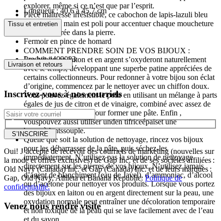
explorer, même si ce n’est que par l’esprit.
Longueur : 40,6 à 45,7 cm
Pièce maîtresse irrésistible, ce cabochon de lapis-lazuli bleu
vif taillé à la main est poli pour accentuer chaque moucheture
Tissu et entretien
de pyrite dorée dans la pierre.
Fermoir en pince de homard
COMMENT PRENDRE SOIN DE VOS BIJOUX :
Produit #409083
Les bijoux en laiton et en argent s’oxyderont naturellement
Livraison et retours
avec le temps, développant une superbe patine appréciées de
certains collectionneurs. Pour redonner à votre bijou son éclat
d’origine, commencez par le nettoyer avec un chiffon doux.
Inscrivez-vous à nos courriels
Vous pouvez également le polir en utilisant un mélange à parts
égales de jus de citron et de vinaigre, combiné avec assez de
bicarbonate de soude pour former une pâte. Enfin ,
vouspouvez aussi utiliser unden tifriceépaiset une
brosseàdentssouple.
S’INSCRIRE
Quelle que soit la solution de nettoyage, rincez vos bijoux
pour les débarrasser de la pâte, puis séchez-les
Oui! J’accepte de recevoir des courriels de marketing (nouvelles sur
immédiatement. N’utilisez pas la solution de nettoyage
la mode et offres exclusives) de Gap Inc. et de ses sociétés affiliées :
directement sur les pierres de vos bijoux. N’utilisez jamais
Old Navy (Canada) Inc. et Gap (Canada) Inc. et de leurs marques :
d’agent de blanchiment (eau de Javel), d’ammoniac, d’alcool
Gap, Old Navy, Athleta et Banana Republic.
Politique de
ou d’acétone pour nettoyer vos produits. Lorsque vous portez
confidentialité.
des bijoux en laiton ou en argent directement sur la peau, une
oxydation normale peut entraîner une décoloration temporaire
Venez nous rendre visite
et non toxique de la peau qui se lave facilement avec de l’eau
et du savon.