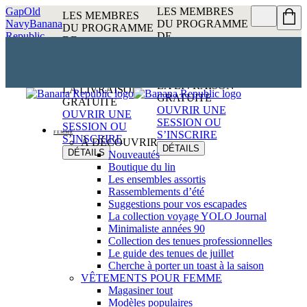
Gap
Old
LES MEMBRES
LES MEMBRES
Navy
Banana
DU PROGRAMME
DU PROGRAMME
Republic
DE
DE
RÉCOMPENSES
RÉCOMPENSES
PEUVENT
PEUVENT
BÉNÉFICIER DE
BÉNÉFICIER DE
LA LIVRAISON
LA LIVRAISON
GRATUITE
GRATUITE
OUVRIR UNE
OUVRIR UNE
SESSION OU
SESSION OU
FEMME
S’INSCRIRE
S’INSCRIRE
À DÉCOUVRIR
DÉTAILS
DÉTAILS
Nouveautés
Boutique du lin
Les ensembles assortis
Rassemblements d’été
Suggestions pour vos escapades
La collection voyage YOLO Journal
Minimaliste années 90
Collection des tenues professionnelles
Le guide des tenues de juillet
Cherche à porter un toast à la saison
VÊTEMENTS POUR FEMME
Magasiner tout
Modèles populaires