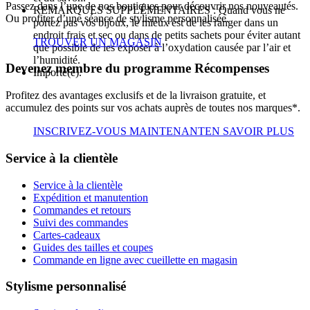
Passez dans l’une de nos boutiques pour découvrir nos nouveautés.
REMARQUES SUPPLÉMENTAIRES : Quand vous ne
Ou profiter d’une séance de stylisme personnalisée.
portez pas vos bijoux, le mieux est de les ranger dans un
endroit frais et sec ou dans de petits sachets pour éviter autant
TROUVER UN MAGASIN
que possible de les exposer à l’oxydation causée par l’air et
l’humidité.
Devenez membre du programme Récompenses
Importé(e).
Profitez des avantages exclusifs et de la livraison gratuite, et
accumulez des points sur vos achats auprès de toutes nos marques*.
INSCRIVEZ-VOUS MAINTENANT
EN SAVOIR PLUS
Service à la clientèle
Service à la clientèle
Expédition et manutention
Commandes et retours
Suivi des commandes
Cartes-cadeaux
Guides des tailles et coupes
Commande en ligne avec cueillette en magasin
Stylisme personnalisé