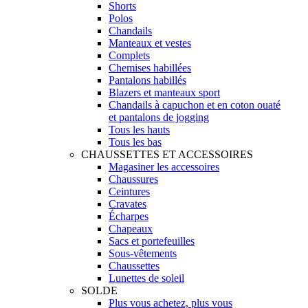
Shorts
Polos
Chandails
Manteaux et vestes
Complets
Chemises habillées
Pantalons habillés
Blazers et manteaux sport
Chandails à capuchon et en coton ouaté
et pantalons de jogging
Tous les hauts
Tous les bas
CHAUSSETTES ET ACCESSOIRES
Magasiner les accessoires
Chaussures
Ceintures
Cravates
Écharpes
Chapeaux
Sacs et portefeuilles
Sous-vêtements
Chaussettes
Lunettes de soleil
SOLDE
Plus vous achetez, plus vous