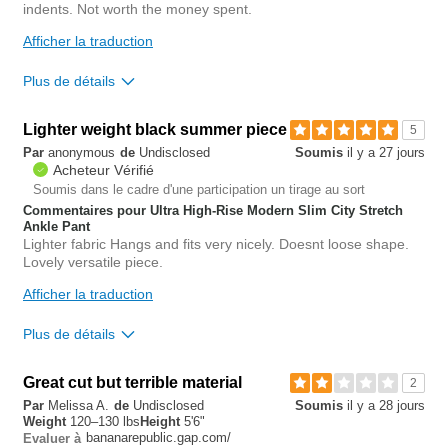
indents. Not worth the money spent.
Est-ce que cet avis est
Signaler un
utile?
avis
0
Afficher la traduction
Plus de détails
Waist
true to size
Lighter weight black summer piece
5
Hips/Rear
loose
Par
anonymous
de
Undisclosed
Soumis
il y a 27 jours
Overall size
true to size
Acheteur Vérifié
Length purchased
Soumis dans le cadre d'une participation un tirage au sort
regular
Commentaires pour Ultra High-Rise Modern Slim City Stretch
Ankle Pant
0
Lighter fabric Hangs and fits very nicely. Doesnt loose shape.
Est-ce que cet avis est
Signaler un
Lovely versatile piece.
utile?
avis
0
Afficher la traduction
Plus de détails
Continuer les achats
Oui, je recommande ce produit
Great cut but terrible material
2
Par
Melissa A.
de
Undisclosed
Soumis
il y a 28 jours
0
Weight
120–130 lbs
Height
5'6"
Est-ce que cet avis est
Signaler un
bananarepublic.gap.com/
Evaluer à
utile?
avis