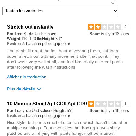
Stretch out instantly
2
Par
Tara S.
de
Undisclosed
Soumis
il y a 13 jours
Weight
110–120 lbs
Height
5'1"
bananarepublic.gap.com/
Evaluer à
The pants fit great the first hour of wearing them, but then
super stretch out with any movement after that point. They
don't wash very well at all, and feel like totally different pants
after following the wash instructions.
Afficher la traduction
Plus de détails
Rise
true to size
10 Monroe Street Apt GD9 Apt GD9
1
Waist
loose
Par
Tracy
de
Undisclosed
Height
5'7"
Soumis
il y a 18 jours
Hips/Rear
loose
bananarepublic.gap.com/
Evaluer à
Length purchased
petite
Nice style, but pants smell of chemicals which hasn't lifted after
multiple washings. Fabric wrinkles, but ironing leaves shiny
patches and air drying with pants hanger left permanent
0