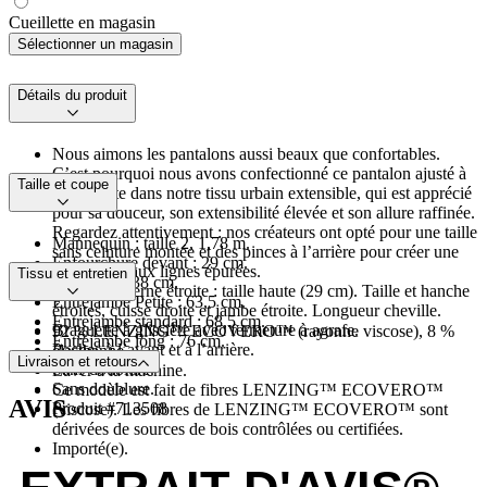
Cueillette en magasin
Sélectionner un magasin
Détails du produit
Nous aimons les pantalons aussi beaux que confortables.
C’est pourquoi nous avons confectionné ce pantalon ajusté à
Taille et coupe
taille haute dans notre tissu urbain extensible, qui est apprécié
pour sa douceur, son extensibilité élevée et son allure raffinée.
Regardez attentivement : nos créateurs ont opté pour une taille
Mannequin : taille 2, 1,78 m.
sans ceinture montée et des pinces à l’arrière pour créer une
Enfourchure devant : 29 cm.
taille haute aux lignes épurées.
Tissu et entretien
Extrémité : 38 cm.
Coupe moderne étroite : taille haute (29 cm). Taille et hanche
Entrejambe Petite : 63,5 cm.
étroites, cuisse droite et jambe étroite. Longueur cheville.
Entrejambe standard : 68,5 cm.
Braguette à glissière avec fermeture à agrafe.
92 % LENZING™ ECOVERO™ (rayonne viscose), 8 %
Entrejambe long : 76 cm.
Poches à l’avant et à l’arrière.
élasthanne
Livraison et retours
Sans doublure.
Laver à la machine.
Sans doublure.
Ce modèle est fait de fibres LENZING™ ECOVERO™
AVIS
Produit #713508
(viscose). Les fibres de LENZING™ ECOVERO™ sont
dérivées de sources de bois contrôlées ou certifiées.
Importé(e).