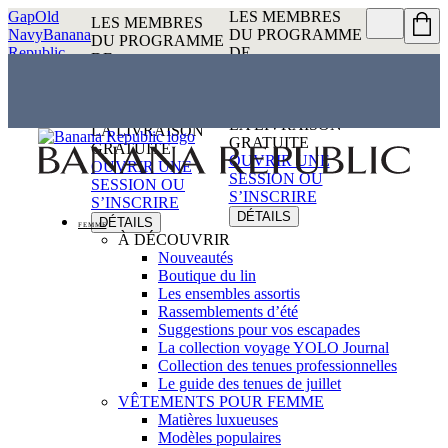
Gap
Old
LES MEMBRES
LES MEMBRES
Navy
Banana
DU PROGRAMME
DU PROGRAMME
Republic
DE
DE
RÉCOMPENSES
RÉCOMPENSES
PEUVENT
PEUVENT
BÉNÉFICIER DE
BÉNÉFICIER DE
LA LIVRAISON
LA LIVRAISON
GRATUITE
GRATUITE
OUVRIR UNE
OUVRIR UNE
SESSION OU
SESSION OU
S’INSCRIRE
S’INSCRIRE
DÉTAILS
DÉTAILS
FEMME
À DÉCOUVRIR
Nouveautés
Boutique du lin
Les ensembles assortis
Rassemblements d’été
Suggestions pour vos escapades
La collection voyage YOLO Journal
Collection des tenues professionnelles
Le guide des tenues de juillet
VÊTEMENTS POUR FEMME
Matières luxueuses
Modèles populaires