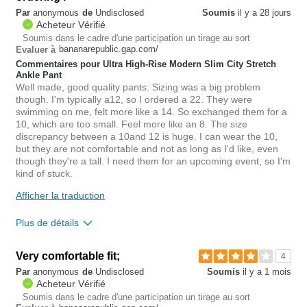
Overall size
true to size
Par
anonymous
de
Undisclosed
Soumis
il y a 28 jours
Acheteur Vérifié
Length purchased
regular
Soumis dans le cadre d'une participation un tirage au sort
bananarepublic.gap.com/
Evaluer à
0
Commentaires pour Ultra High-Rise Modern Slim City Stretch
Est-ce que cet avis est
Signaler un
Ankle Pant
utile?
avis
0
Well made, good quality pants. Sizing was a big problem
though. I'm typically a12, so I ordered a 22. They were
swimming on me, felt more like a 14. So exchanged them for a
10, which are too small. Feel more like an 8. The size
discrepancy between a 10and 12 is huge. I can wear the 10,
but they are not comfortable and not as long as I'd like, even
though they're a tall. I need them for an upcoming event, so I'm
kind of stuck.
Afficher la traduction
Plus de détails
Very comfortable fit;
0
4
Est-ce que cet avis est
Signaler un
Par
anonymous
de
Undisclosed
Soumis
il y a 1 mois
utile?
avis
0
Acheteur Vérifié
Soumis dans le cadre d'une participation un tirage au sort