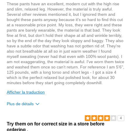
0
These pants have an excellent, modern cut with the high rise
and slim, relaxed leg. However, the material is truly awful.
Several other reviews mentioned it, but I ignored them and
bought these pants anyway because it's so hard to find this cut
at a reasonable price point. My loss, they were right and these
pants are barely wearable, the material is that bad. They look
fine at first, but don't hold their shape at all and wrinkle terribly,
so by the end of the day they look sloppy and baggy. They also
have a subtle odor that washing has not gotten rid of. They're
also not breathable at all so in just warm weather I found
myself sweating (never had that even with 100% wool pants). I
am not exaggerating, the material is awful. I've worn them twice
and washed them once so can't return. For reference I am 5'6",
125 pounds, with a long torso and short legs - I got a size 4
which is the perfect relaxed but polished look, for about 30
minutes before they start going completely downhill.
Afficher la traduction
Plus de détails
Rise
higher
4
Waist
true to size
Try them on for correct size in a store before
Hips/Rear
true to size
ordering .