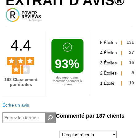
EXTRAIT D'AVIS®
4.4
5 Étoiles
131
4 Étoiles
27
93%
3 Étoiles
15
2 Étoiles
9
des répondants
192 Classement
recommanderaient à
1 Étoile
10
par étoiles
un ami
Écrire un avis
Commenté par 187 clients