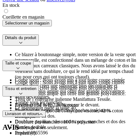
En stock
Cueillette en magasin
Sélectionner un magasin
Détails du produit
Ce blazer à boutonnage simple, notre version de la veste sport
intemporelle, est confectionné dans un mélange de coton et lin
Taille et coupe
respirant aux carreaux classiques. Nous avons laissé le dos du
vêtement sans doublure, ce qui le rend idéal par temps chaud
(ou pour ceux qui ont toujours chaud).
Coupe sport : Nous avons mis à jour notre coupe cintrée
Coupe sport : Nous avons mis à jour notre coupe cintrée
ajustée pour créer une silhouette plus décontractée et
ajustée pour créer une silhouette plus décontractée et
Tissu et entretien
légèrement plus ample qui offre une grande polyvalence.
légèrement plus ample qui offre une grande polyvalence.
Manches longues.
Tissu de l’entreprise italienne Manifattura Tessile.
Tombe sous les hanches.
Revers cranté avec 2 boutons sur le devant.
Extérieur : 54 % lin, 46 % coton
Le mannequin porte la taille 40.
Trois poches extérieures, deux poches intérieures.
Doublure du corps : 58 % rayonne viscose, 42 % coton
Livraison et retours
Double fente au dos.
biologique
Doublure papillon : devant du corps, manches et dos des
Doublure des manches : 100 % polyester
AVIS
épaules doublés.
Nettoyage à sec seulement.
Produit #865596
Importé(e).