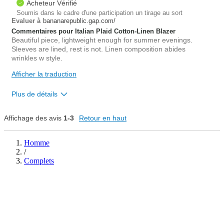
small
big
Acheteur Vérifié
Soumis dans le cadre d'une participation un tirage au sort
bananarepublic.gap.com/
Evaluer à
1
Commentaires pour Italian Plaid Cotton-Linen Blazer
Est-ce que cet avis est
Signaler un
Beautiful piece, lightweight enough for summer evenings.
utile?
avis
Sleeves are lined, rest is not. Linen composition abides
0
wrinkles w style.
Afficher la traduction
Plus de détails
Overall size
Affichage des avis
1-3
Retour en haut
small
big
Homme
/
Complets
4
Est-ce que cet avis est
Signaler un
utile?
avis
1