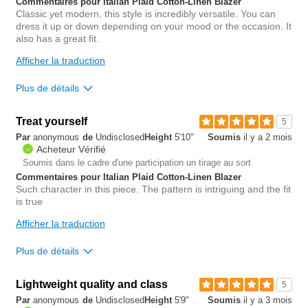
Commentaires pour Italian Plaid Cotton-Linen Blazer
Classic yet modern, this style is incredibly versatile. You can
dress it up or down depending on your mood or the occasion. It
also has a great fit.
Afficher la traduction
Plus de détails
Overall size
Treat yourself
5
Par
anonymous
de
Undisclosed
Height
5'10"
Soumis
il y a 2 mois
small
big
Acheteur Vérifié
Soumis dans le cadre d'une participation un tirage au sort
Commentaires pour Italian Plaid Cotton-Linen Blazer
1
Such character in this piece. The pattern is intriguing and the fit
Est-ce que cet avis est
Signaler un
is true
utile?
avis
0
Afficher la traduction
Plus de détails
Overall size
Lightweight quality and class
5
Par
anonymous
de
Undisclosed
Height
5'9"
Soumis
il y a 3 mois