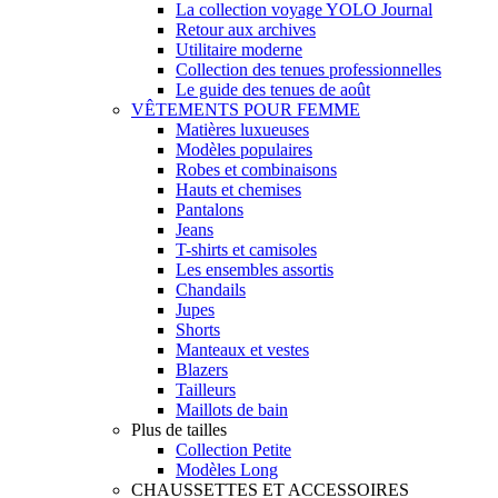
La collection voyage YOLO Journal
Retour aux archives
Utilitaire moderne
Collection des tenues professionnelles
Le guide des tenues de août
VÊTEMENTS POUR FEMME
Matières luxueuses
Modèles populaires
Robes et combinaisons
Hauts et chemises
Pantalons
Jeans
T-shirts et camisoles
Les ensembles assortis
Chandails
Jupes
Shorts
Manteaux et vestes
Blazers
Tailleurs
Maillots de bain
Plus de tailles
Collection Petite
Modèles Long
CHAUSSETTES ET ACCESSOIRES