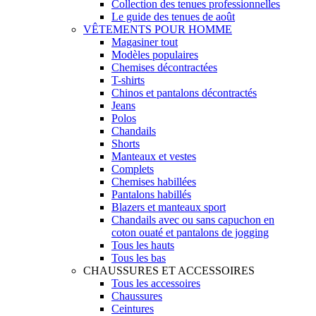
Collection des tenues professionnelles
Le guide des tenues de août
VÊTEMENTS POUR HOMME
Magasiner tout
Modèles populaires
Chemises décontractées
T-shirts
Chinos et pantalons décontractés
Jeans
Polos
Chandails
Shorts
Manteaux et vestes
Complets
Chemises habillées
Pantalons habillés
Blazers et manteaux sport
Chandails avec ou sans capuchon en
coton ouaté et pantalons de jogging
Tous les hauts
Tous les bas
CHAUSSURES ET ACCESSOIRES
Tous les accessoires
Chaussures
Ceintures