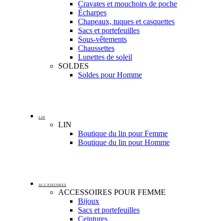
Cravates et mouchoirs de poche
Écharpes
Chapeaux, tuques et casquettes
Sacs et portefeuilles
Sous-vêtements
Chaussettes
Lunettes de soleil
SOLDES
Soldes pour Homme
LIN
LIN
Boutique du lin pour Femme
Boutique du lin pour Homme
ACCESSOIRES
ACCESSOIRES POUR FEMME
Bijoux
Sacs et portefeuilles
Ceintures